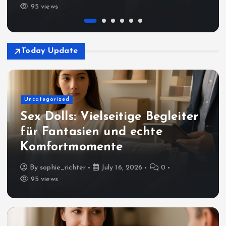
95 views
Today Update
Uncategorized
Sex Dolls: Vielseitige Begleiter
für Fantasien und echte
Komfortmomente
By
sophie_richter
July 16, 2026
0
95 views