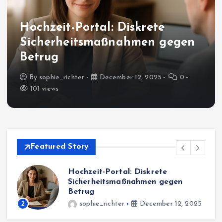
Hochzeit-Portal: Diskrete
Sicherheitsmaßnahmen gegen
Betrug
By
sophie_richter
December 12, 2025
0
101 views
Featured Story
Richtlinien: Vertrauliche
Datenverarbeitung bei Hochzeit-
Portal
5
3
sophie_richter
December 12, 2025