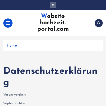
S
k
i
Website
p
hochzeit-
t
portal.com
o
c
o
Home
n
t
e
n
t
Datenschutzerklärun
g
Verantwortlich:
Sophie Richter